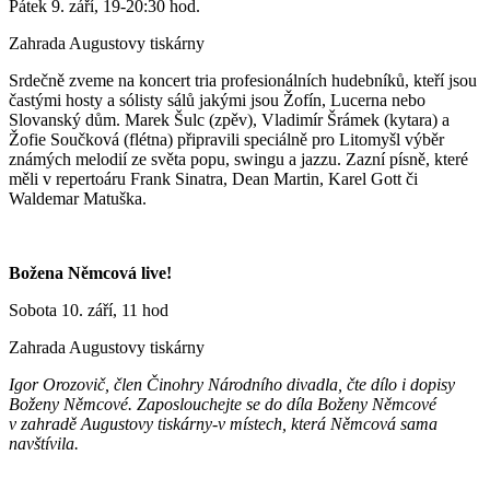
Pátek 9. září, 19-20:30 hod.
Zahrada Augustovy tiskárny
Srdečně zveme na koncert tria profesionálních hudebníků, kteří jsou
častými hosty a sólisty sálů jakými jsou Žofín, Lucerna nebo
Slovanský dům. Marek Šulc (zpěv), Vladimír Šrámek (kytara) a
Žofie Součková (flétna) připravili speciálně pro Litomyšl výběr
známých melodií ze světa popu, swingu a jazzu. Zazní písně, které
měli v repertoáru Frank Sinatra, Dean Martin, Karel Gott či
Waldemar Matuška.
Božena Němcová live!
Sobota 10. září, 11 hod
Zahrada Augustovy tiskárny
Igor Orozovič, člen Činohry Národního divadla, čte dílo i dopisy
Boženy Němcové. Zaposlouchejte se do díla Boženy Němcové
v zahradě Augustovy tiskárny-v místech, která Němcová sama
navštívila.