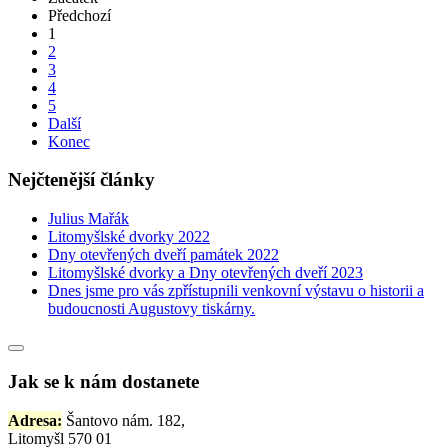
Předchozí
1
2
3
4
5
Další
Konec
Nejčtenější články
Julius Mařák
Litomyšlské dvorky 2022
Dny otevřených dveří památek 2022
Litomyšlské dvorky a Dny otevřených dveří 2023
Dnes jsme pro vás zpřístupnili venkovní výstavu o historii a
budoucnosti Augustovy tiskárny.
Jak se k nám dostanete
Adresa:
Šantovo nám. 182,
Litomyšl 570 01