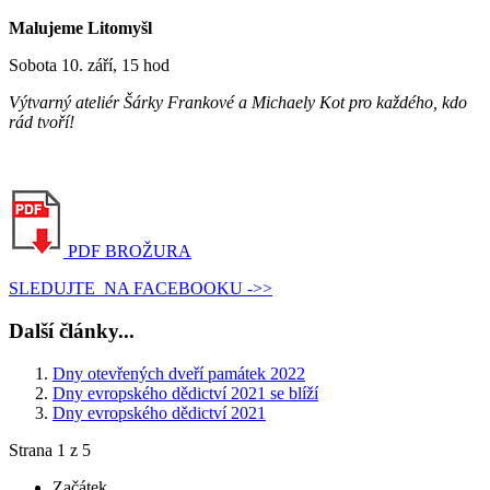
Malujeme Litomyšl
Sobota 10. září, 15 hod
Výtvarný ateliér Šárky Frankové a Michaely Kot pro každého, kdo
rád tvoří!
PDF BROŽURA
SLEDUJTE NA FACEBOOKU ->>
Další články...
Dny otevřených dveří památek 2022
Dny evropského dědictví 2021 se blíží
Dny evropského dědictví 2021
Strana 1 z 5
Začátek