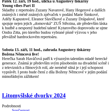
Pátek 12. září, 19 hod., ulička u Augustovy tiskárny
Young vibes Part II
Skladby z repertoáru Zuzany Navarové, Hany Hegerové a dalších
známých i méně známých zpěvaček v podání Marie Šimkové,
Adély Kapustové, Eleanor Slavíčkové a Zuzany Drápalové, které
spojuje nejen jejich „domovská“ ZUŠ Střezina, ale především láska
k hudbě a nesporný hudební talent! Kytarového doprovodu se ujme
Ondra Zitta, pro kterého budou vybrané písně výzvou v jeho
převážně hardrockovém repertoáru.
Sobota 13. září, 11 hod., zahrada Augustovy tiskárny
Božena Němcová live!
Herečka Sarah Haváčová patří k výrazným talentům mladé herecké
generace. Známá je především svým působením na divadelní scéně i
z televizních a filmových rolí, ale neméně silná je i její schopnost
vyprávět. I proto bude čtení z díla Boženy Němcové v jejím podání
mimořádným zážitkem!
Litomyšlské dvorky 2024
Podrobnosti
Současnost