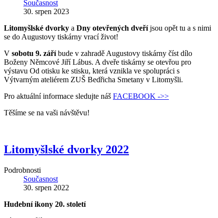
Současnost
30. srpen 2023
Litomyšlské dvorky
a
Dny otevřených dveří
jsou opět tu a s nimi
se do Augustovy tiskárny vrací život!
V
sobotu 9. září
bude v zahradě Augustovy tiskárny číst dílo
Boženy Němcové Jiří Lábus. A dveře tiskárny se otevřou pro
výstavu Od otisku ke stisku, která vznikla ve spolupráci s
Výtvarným ateliérem ZUŠ Bedřicha Smetany v Litomyšli.
Pro aktuální informace sledujte náš
FACEBOOK ->>
Těšíme se na vaši návštěvu!
Litomyšlské dvorky 2022
Podrobnosti
Současnost
30. srpen 2022
Hudební ikony 20. století